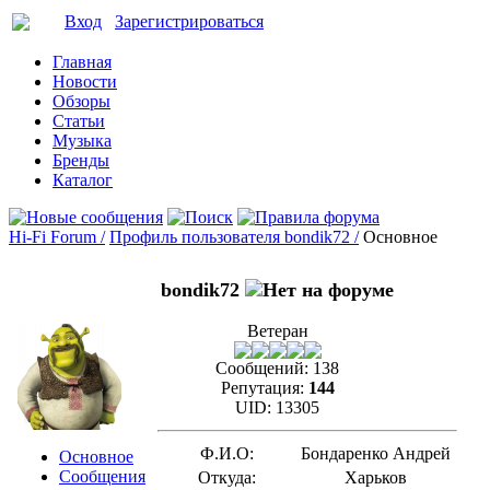
Вход
Зарегистрироваться
Главная
Новости
Обзоры
Статьи
Музыка
Бренды
Каталог
Hi-Fi Forum /
Профиль пользователя bondik72 /
Основное
bondik72
Ветеран
Сообщений:
138
Репутация:
144
UID:
13305
Ф.И.О:
Бондаренко Андрей
Основное
Сообщения
Откуда:
Харьков