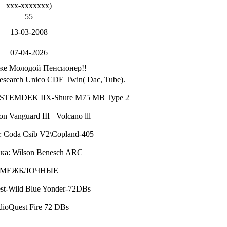
xxx-xxxxxxx
)
55
13-03-2008
07-04-2026
же Молодой Пенсионер!!
esearch Unico CDE Twin( Dac, Tube).
STEMDEK IIX-Shure M75 MB Type 2
on Vanguard III +Volcano lll
: Coda Csib V2\Copland-405
ка: Wilson Benesch ARC
МЕЖБЛОЧНЫЕ
st-Wild Blue Yonder-72DBs
ioQuest Fire 72 DBs