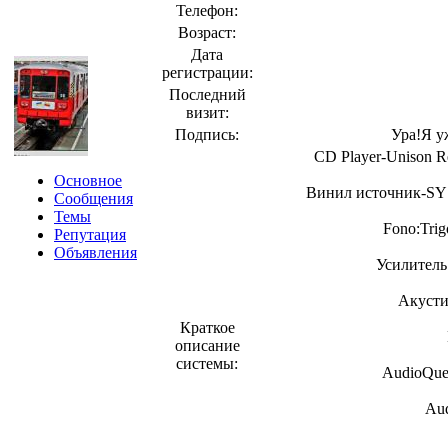
Телефон:
Возраст:
Дата
регистрации:
Последний
визит:
Подпись:
Ура!Я у
CD Plaуer-Unison R
Основное
Винил источник-SY
Сообщения
Темы
Fono:Trig
Репутация
Объявления
Усилитель
Акусти
Краткое
описание
системы:
AudioQue
Aud