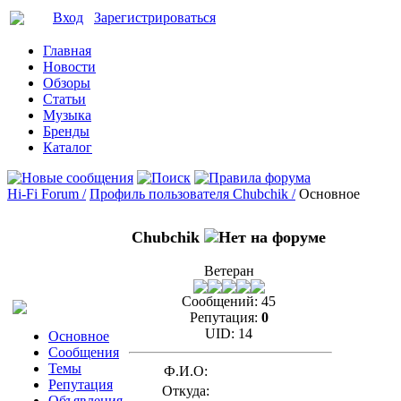
Вход
Зарегистрироваться
Главная
Новости
Обзоры
Статьи
Музыка
Бренды
Каталог
Hi-Fi Forum /
Профиль пользователя Chubchik /
Основное
Chubchik
Ветеран
Сообщений:
45
Репутация:
0
UID:
14
Основное
Сообщения
Темы
Ф.И.О:
Репутация
Откуда:
Объявления