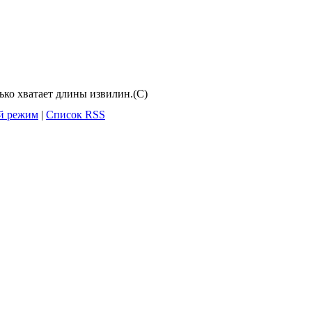
лько хватает длины извилин.(С)
й режим
|
Список RSS