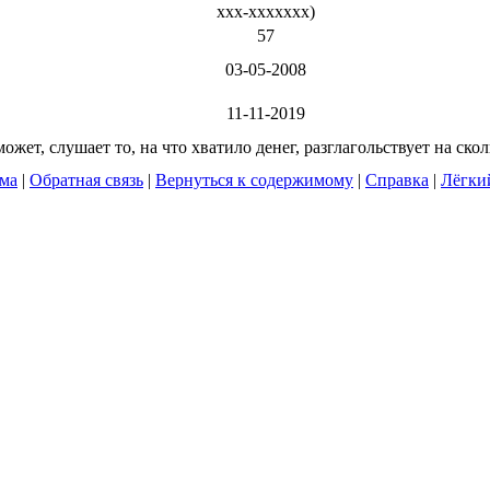
xxx-xxxxxxx
)
57
03-05-2008
11-11-2019
жет, слушает то, на что хватило денег, разглагольствует на ско
ума
|
Обратная связь
|
Вернуться к содержимому
|
Справка
|
Лёгки