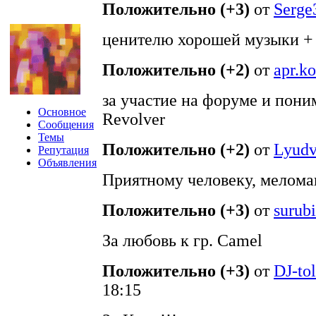
Положительно (+3)
от
Serge
ценителю хорошей музыки +
Положительно (+2)
от
apr.k
за участие на форуме и пони
Основное
Revolver
Сообщения
Темы
Положительно (+2)
от
Lyudv
Репутация
Объявления
Приятному человеку, мелома
Положительно (+3)
от
surub
За любовь к гр. Camel
Положительно (+3)
от
DJ-tol
18:15