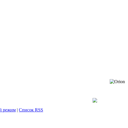
й режим
|
Список RSS