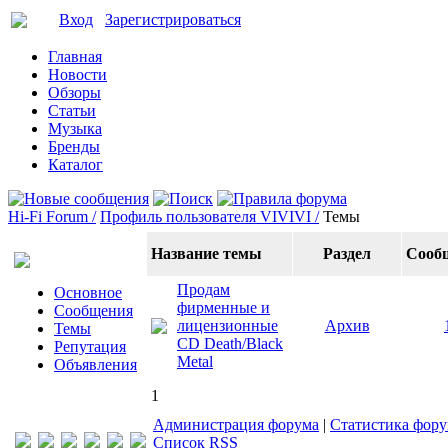
Вход
Зарегистрироваться
Главная
Новости
Обзоры
Статьи
Музыка
Бренды
Каталог
Hi-Fi Forum /
Профиль пользователя VIVIVI /
Темы
Название темы
Раздел
Сооб
Продам
Основное
фирменные и
Сообщения
лицензионные
Архив
Темы
CD Death/Black
Репутация
Metal
Объявления
1
Администрация форума
|
Статистика фор
Список RSS