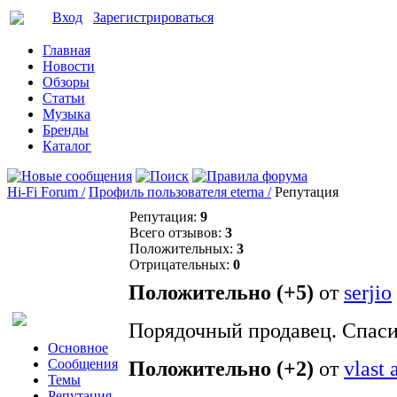
Вход
Зарегистрироваться
Главная
Новости
Обзоры
Статьи
Музыка
Бренды
Каталог
Hi-Fi Forum /
Профиль пользователя eterna /
Репутация
Репутация:
9
Всего отзывов:
3
Положительных:
3
Отрицательных:
0
Положительно (+5)
от
serjio
Порядочный продавец. Спаси
Основное
Сообщения
Положительно (+2)
от
vlast 
Темы
Репутация