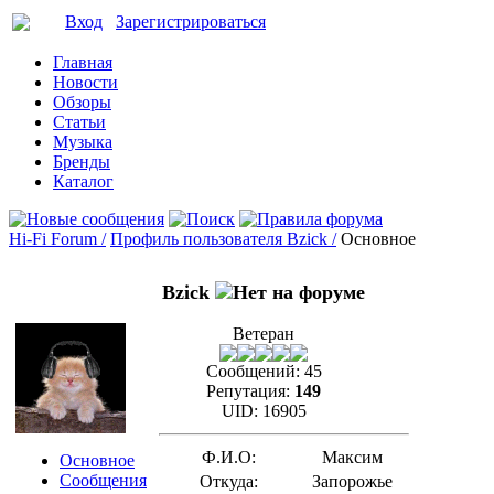
Вход
Зарегистрироваться
Главная
Новости
Обзоры
Статьи
Музыка
Бренды
Каталог
Hi-Fi Forum /
Профиль пользователя Bzick /
Основное
Bzick
Ветеран
Сообщений:
45
Репутация:
149
UID:
16905
Ф.И.О:
Максим
Основное
Сообщения
Откуда:
Запорожье