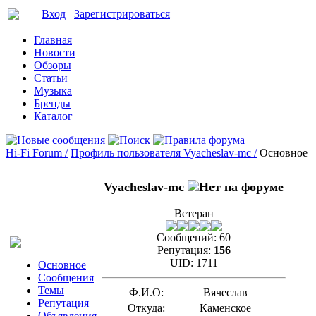
Вход
Зарегистрироваться
Главная
Новости
Обзоры
Статьи
Музыка
Бренды
Каталог
Hi-Fi Forum /
Профиль пользователя Vyacheslav-mc /
Основное
Vyacheslav-mc
Ветеран
Сообщений:
60
Репутация:
156
UID:
1711
Основное
Сообщения
Темы
Ф.И.О:
Вячеслав
Репутация
Откуда:
Каменское
Объявления