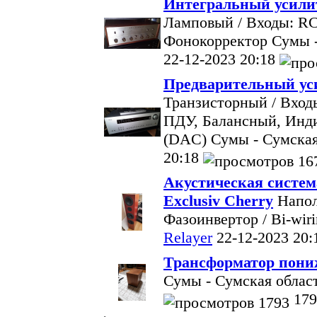
Интегральный усилит
Ламповый / Входы: RC
Фонокорректор
Сумы -
22-12-2023 20:18
Предварительный ус
Транзисторный / Вход
ПДУ, Балансный, Инд
(DAC)
Сумы - Сумская
20:18
Акустическая система
Exclusiv Cherry
Напол
Фазоинвертор / Bi-wir
Relayer
22-12-2023 20:
Трансформатор пони
Сумы - Сумская облас
179