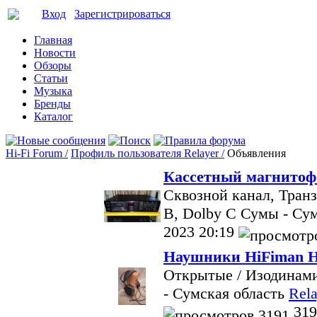
Вход
Зарегистрироваться
Главная
Новости
Обзоры
Статьи
Музыка
Бренды
Каталог
Hi-Fi Forum /
Профиль пользователя Relayer /
Объявления
Кассетный магнитоф
Сквозной канал, Транз
B, Dolby C
Сумы - Сум
2023 20:19
Наушники HiFiman H
Открытые / Изодинами
- Сумская область
Rela
319