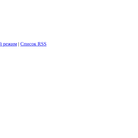
й режим
|
Список RSS