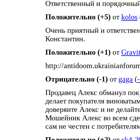
Ответственный и порядочный
Положительно (+5)
от
kolos
Очень приятный и ответствен
Константин.
Положительно (+1)
от
Gravi
http://antidoom.ukrainianforu
Отрицательно (-1)
от
gaga
(
Продавец Алекс обманул покуп
делает покупателя виноваты
доверяите Алекс и не делайте
Мошейник Алекс во всем сдел
сам не честен с потребителя
Положительно (+2)
от
ck4-2