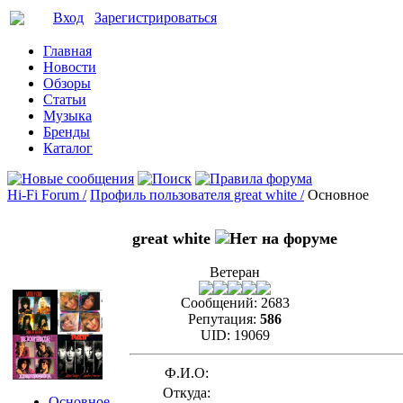
Вход
Зарегистрироваться
Главная
Новости
Обзоры
Статьи
Музыка
Бренды
Каталог
Hi-Fi Forum /
Профиль пользователя great white /
Основное
great white
Ветеран
Сообщений:
2683
Репутация:
586
UID:
19069
Ф.И.О:
Откуда:
Основное