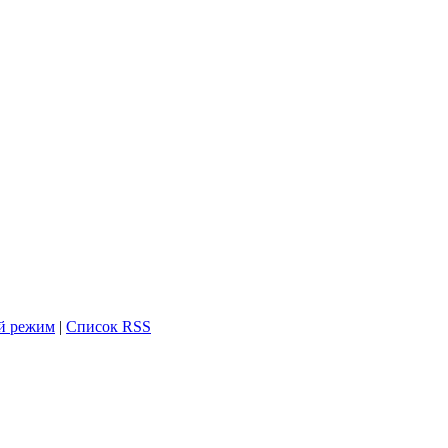
й режим
|
Список RSS