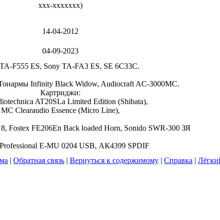
xxx-xxxxxxx
)
14-04-2012
04-09-2023
 TA-F555 ES, Sony TA-FA3 ES, SE 6C33C.
онармы Infinity Black Widow, Audiocraft AC-3000MC.
Картриджи:
otechnica AT20SLa Limited Edition (Shibata),
MC Clearaudio Essence (Micro Line),
8, Fostex FE206En Back loaded Horn, Sonido SWR-300 ЗЯ
e Professional E-MU 0204 USB, АК4399 SPDIF
ума
|
Обратная связь
|
Вернуться к содержимому
|
Справка
|
Лёгки