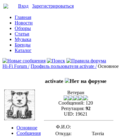
Вход
Зарегистрироваться
Главная
Новости
Обзоры
Статьи
Музыка
Бренды
Каталог
Hi-Fi Forum /
Профиль пользователя activate /
Основное
activate
Ветеран
Сообщений:
120
Репутация:
92
UID:
19621
Ф.И.О:
Основное
Сообщения
Откуда:
Tavria