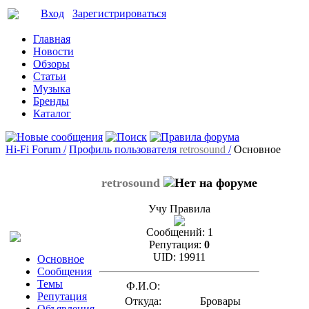
Вход
Зарегистрироваться
Главная
Новости
Обзоры
Статьи
Музыка
Бренды
Каталог
Hi-Fi Forum /
Профиль пользователя
retrosound
/
Основное
retrosound
Учу Правила
Сообщений:
1
Репутация:
0
UID:
19911
Основное
Сообщения
Темы
Ф.И.О:
Репутация
Откуда:
Бровары
Объявления