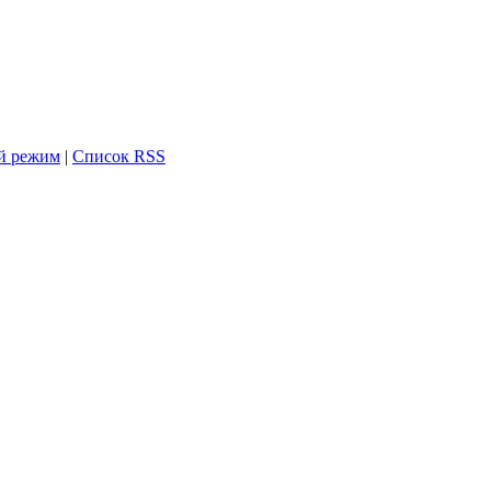
й режим
|
Список RSS