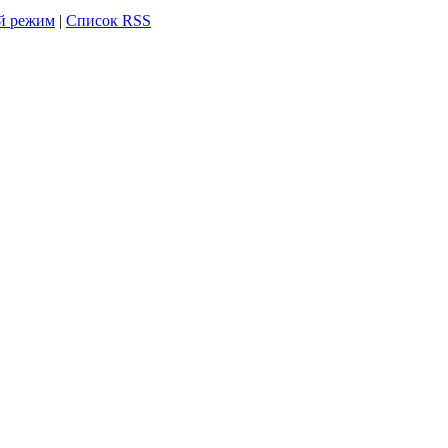
й режим
|
Список RSS