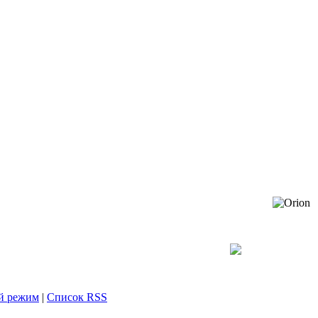
й режим
|
Список RSS