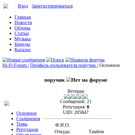
Вход
Зарегистрироваться
Главная
Новости
Обзоры
Статьи
Музыка
Бренды
Каталог
Hi-Fi Forum /
Профиль пользователя поручик /
Основное
поручик
Ветеран
Сообщений:
21
Репутация:
0
UID:
205847
Основное
Сообщения
Темы
Ф.И.О:
Репутация
Откуда:
Тамбов
Объявления