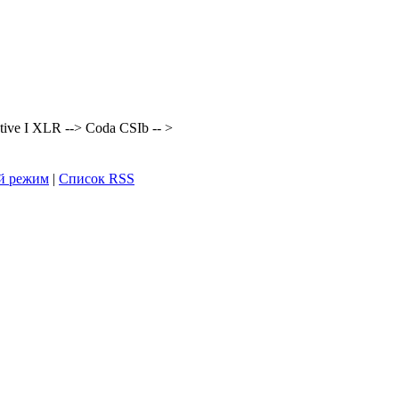
ive I XLR --> Coda CSIb -- >
й режим
|
Список RSS