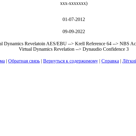
xxx-xxxxxxx
)
01-07-2012
09-09-2022
al Dynamics Revelatoin AES/EBU --> Krell Reference 64 --> NBS Act
Virtual Dynamics Revelation --> Dynaudio Confidence 3
ума
|
Обратная связь
|
Вернуться к содержимому
|
Справка
|
Лёгки