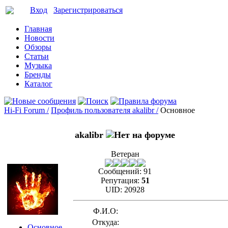
Вход
Зарегистрироваться
Главная
Новости
Обзоры
Статьи
Музыка
Бренды
Каталог
Hi-Fi Forum /
Профиль пользователя akalibr /
Основное
akalibr
Ветеран
Сообщений:
91
Репутация:
51
UID:
20928
Ф.И.О:
Откуда:
Основное