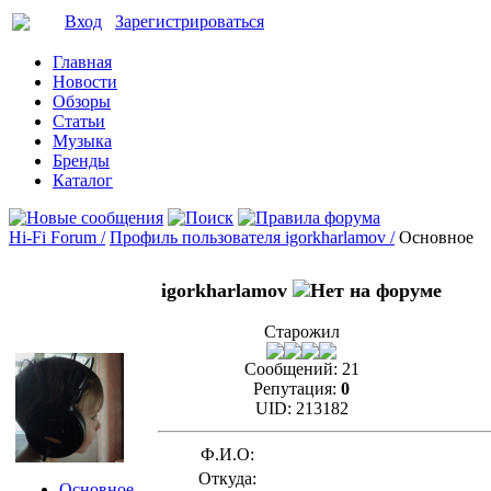
Вход
Зарегистрироваться
Главная
Новости
Обзоры
Статьи
Музыка
Бренды
Каталог
Hi-Fi Forum /
Профиль пользователя igorkharlamov /
Основное
igorkharlamov
Старожил
Сообщений:
21
Репутация:
0
UID:
213182
Ф.И.О:
Откуда:
Основное