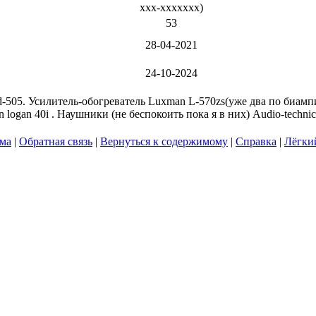
xxx-xxxxxxx
)
53
28-04-2021
24-10-2024
-505. Усилитель-обогреватель Luxman L-570zs(уже два по биамп
n logan 40i . Наушники (не беспокоить пока я в них) Audio-technic
ума
|
Обратная связь
|
Вернуться к содержимому
|
Справка
|
Лёгки