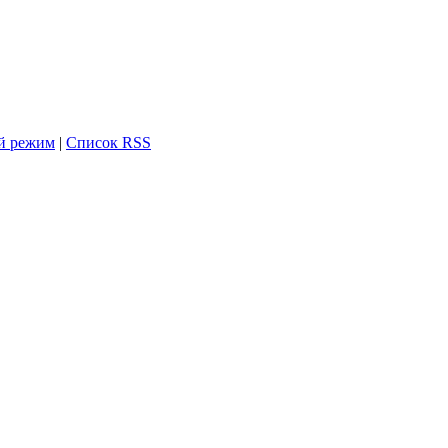
й режим
|
Список RSS