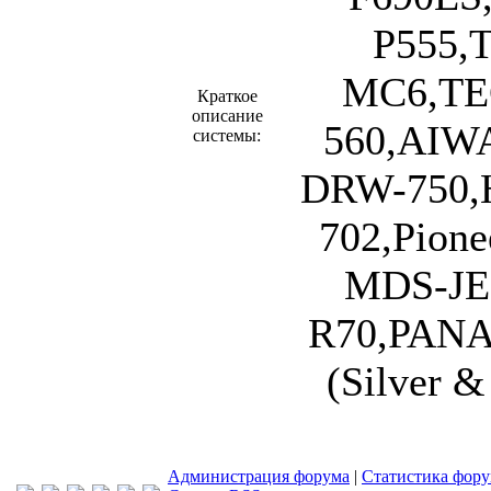
P555,
MC6,TE
Краткое
описание
560,AIW
системы:
DRW-750,H
702,Pion
MDS-JE
R70,PANA
(Silver &
Администрация форума
|
Статистика фор