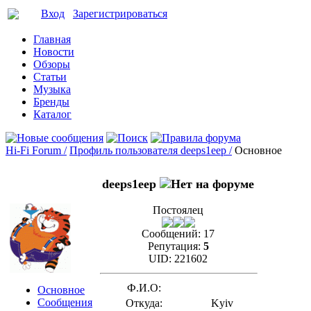
Вход
Зарегистрироваться
Главная
Новости
Обзоры
Статьи
Музыка
Бренды
Каталог
Hi-Fi Forum /
Профиль пользователя deeps1eep /
Основное
deeps1eep
Постоялец
Сообщений:
17
Репутация:
5
UID:
221602
Ф.И.О:
Основное
Сообщения
Откуда:
Kyiv