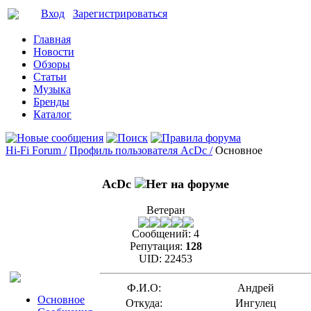
Вход
Зарегистрироваться
Главная
Новости
Обзоры
Статьи
Музыка
Бренды
Каталог
Hi-Fi Forum /
Профиль пользователя AcDc /
Основное
AcDc
Ветеран
Сообщений:
4
Репутация:
128
UID:
22453
Ф.И.О:
Андрей
Основное
Откуда:
Ингулец