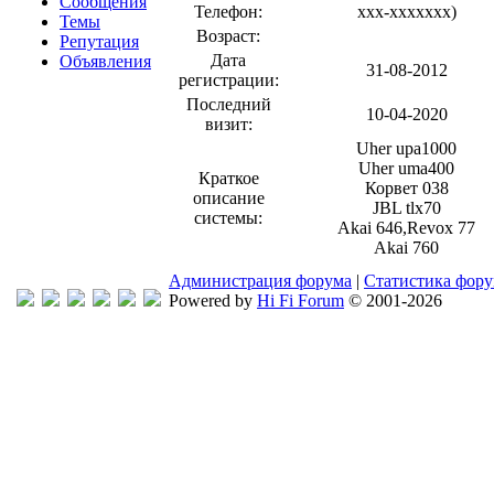
Сообщения
Телефон:
xxx-xxxxxxx
)
Темы
Возраст:
Репутация
Дата
Объявления
31-08-2012
регистрации:
Последний
10-04-2020
визит:
Uher upa1000
Uher uma400
Краткое
Корвет 038
описание
JBL tlx70
системы:
Akai 646,Revox 77
Akai 760
Администрация форума
|
Статистика фор
Powered by
Hi Fi Forum
© 2001-2026