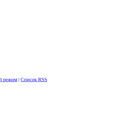
й режим
|
Список RSS