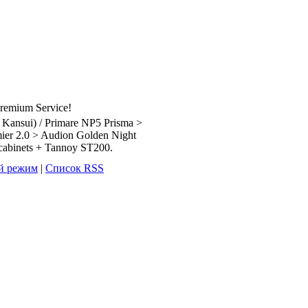
Premium Service!
 Kansui) / Primare NP5 Prisma >
ier 2.0 > Audion Golden Night
cabinets + Tannoy ST200.
й режим
|
Список RSS