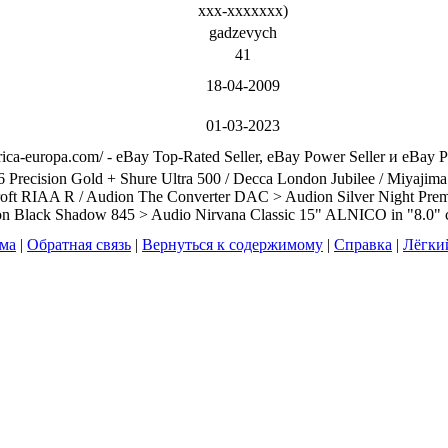
xxx-xxxxxxx
)
gadzevych
41
18-04-2009
01-03-2023
erica-europa.com/ - eBay Top-Rated Seller, eBay Power Seller и eBay 
 Precision Gold + Shure Ultra 500 / Decca London Jubilee / Miyajima
oft RIAA R / Audion The Converter DAC > Audion Silver Night Prem
n Black Shadow 845 > Audio Nirvana Classic 15" ALNICO in "8.0" 
ума
|
Обратная связь
|
Вернуться к содержимому
|
Справка
|
Лёгки