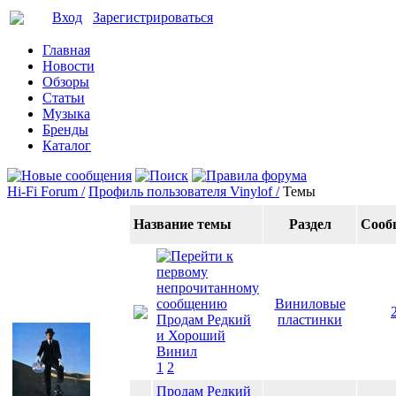
Вход
Зарегистрироваться
Главная
Новости
Обзоры
Статьи
Музыка
Бренды
Каталог
Hi-Fi Forum /
Профиль пользователя Vinylof /
Темы
Название темы
Раздел
Сооб
Виниловые
Продам Редкий
пластинки
и Хороший
Винил
1
2
Продам Редкий