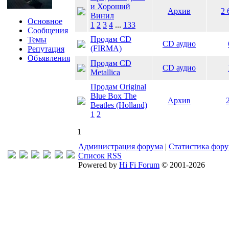
и Хороший
Архив
2 
Винил
Основное
1
2
3
4
...
133
Сообщения
Продам CD
Темы
СD аудио
(FIRMA)
Репутация
Объявления
Продам CD
СD аудио
Metallica
Продам Original
Blue Box The
Архив
Beatles (Holland)
1
2
1
Администрация форума
|
Статистика фор
Список RSS
Powered by
Hi Fi Forum
© 2001-2026