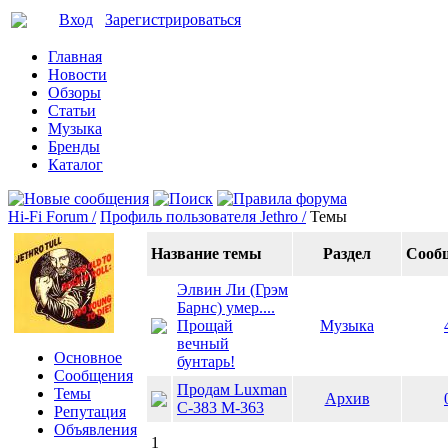
Вход
Зарегистрироваться
Главная
Новости
Обзоры
Статьи
Музыка
Бренды
Каталог
Hi-Fi Forum /
Профиль пользователя Jethro /
Темы
Название темы
Раздел
Сооб
Элвин Ли (Грэм
Барнс) умер....
Прощай
Музыка
вечный
Основное
бунтарь!
Сообщения
Продам Luxman
Темы
Архив
C-383 M-363
Репутация
Объявления
1