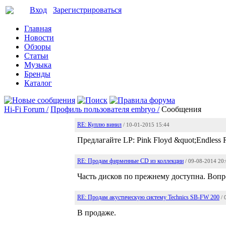
Вход
Зарегистрироваться
Главная
Новости
Обзоры
Статьи
Музыка
Бренды
Каталог
Hi-Fi Forum /
Профиль пользователя embryo /
Сообщения
RE: Куплю винил
/ 10-01-2015 15:44
Предлагайте LP: Pink Floyd &quot;Endless 
RE: Продам фирменные CD из коллекции
/ 09-08-2014 20
Часть дисков по прежнему доступна. Вопр
RE: Продам акустическую систему Technics SB-FW 200
/
В продаже.