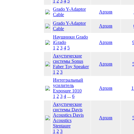
1
2
3
4
5
Grado Y-Adaptor
Архив
Cable
Grado Y-Adaptor
Архив
Cable
Наушники Grado
iGrado
Архив
1
2
3
4
5
Акустические
системы Sonus
Архив
Faber Toy Speaker
1
2
3
Интегральный
усилитель
Архив
1
Exposure 1010
1
2
3
4
...
6
Акустические
системы Davis
Acoustics Davis
Архив
Acoustics
Stentaure
1
2
3