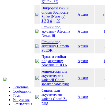
XL Pro SE
Виброразвязки и
опоры Soundcare
Архив
3
Spike (Norway)
1
2
3
4
...
20
Стойки под
акустику Atacama
Архив
Nexus 6i
Стойки под
акустику Harbeth
Архив
P3ESR
Продам стойки
под акустику
Архив
Atacama DUO 6
коннекторы для
акустических
Архив
кабелей Chord
speaker cable plug
Основное
бананы для
Сообщения
акустического
Темы
Архив
кабеля Chord Z-
Репутация
plug
Объявления