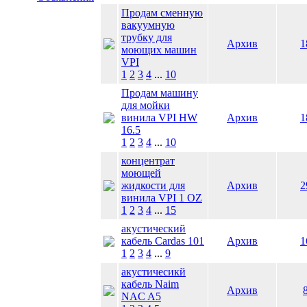
Продам сменную
вакуумную
трубку для
Архив
1
моющих машин
VPI
1
2
3
4
...
10
Продам машину
для мойки
винила VPI HW
Архив
1
16.5
1
2
3
4
...
10
концентрат
моющей
жидкости для
Архив
2
винила VPI 1 OZ
1
2
3
4
...
15
акустический
кабель Cardas 101
Архив
1
1
2
3
4
...
9
акустичесикй
кабель Naim
Архив
NAC A5