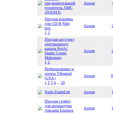
предварительный
Архив
усилитель AMC
AV81HTc
Продам коробки
для CD-R Slim
Архив
box
1
2
Продам акустику
центрального
канала ProAc
Архив
Studio Centre
Mahogany
1
2
Виброразвязки и
опоры Vibrapod
Архив
3
(USA)
1
2
3
4
...
20
Naim FraimLite
Архив
Продам стойку
для аппаратуры
Архив
Atacama Equinox