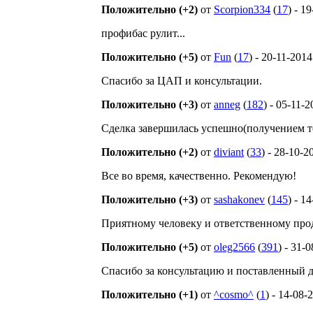
Положительно (+2)
от
Scorpion334
(
17
) - 1
профибас рулит...
Положительно (+5)
от
Fun
(
17
) - 20-11-2014
Спасибо за ЦАП и консультации.
Положительно (+3)
от
anneg
(
182
) - 05-11-
Сделка завершилась успешно(получением то
Положительно (+2)
от
diviant
(
33
) - 28-10-2
Все во время, качественно. Рекомендую!
Положительно (+3)
от
sashakonev
(
145
) - 1
Приятному человеку и ответственному прод
Положительно (+5)
от
oleg2566
(
391
) - 31-
Спасибо за консультацию и поставленный дев
Положительно (+1)
от
^cosmo^
(
1
) - 14-08-