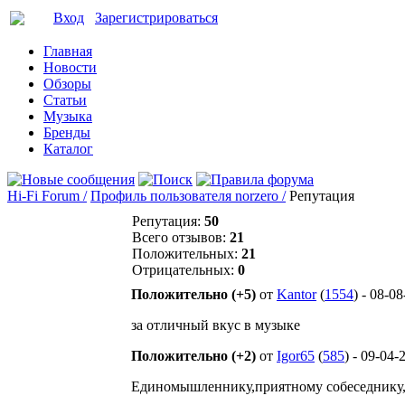
Вход
Зарегистрироваться
Главная
Новости
Обзоры
Статьи
Музыка
Бренды
Каталог
Hi-Fi Forum /
Профиль пользователя norzero /
Репутация
Репутация:
50
Всего отзывов:
21
Положительных:
21
Отрицательных:
0
Положительно (+5)
от
Kantor
(
1554
) - 08-0
за отличный вкус в музыке
Положительно (+2)
от
Igor65
(
585
) - 09-04-
Единомышленнику,приятному собеседнику,