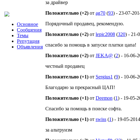
за драйвер
Положительно (+2)
от
ag70
(
93
) - 23-07-201
Порядочный продавец, рекомендую.
Основное
Сообщения
Положительно (+2)
от
lepic2008
(
320
) - 21-
Темы
Репутация
спасибо за помощь в запуске платки цапа!
Объявления
Положительно (+2)
от
JEKA@
(
2
) - 16-06-
честный продавец
Положительно (+1)
от
Sergius1
(
9
) - 10-06-
Благодарю за прекрасный ЦАП!
Положительно (+1)
от
Deemon
(
1
) - 19-05-
Спасибо за помощь в поиске софта.
Положительно (+1)
от
swiss
(
1
) - 19-05-201
за альтруизм