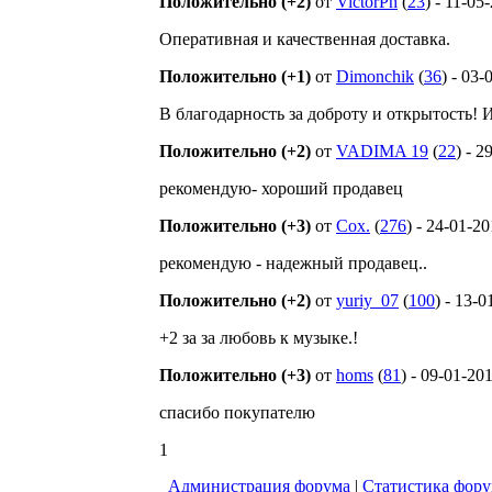
Положительно (+2)
от
VictorPh
(
23
) - 11-05
Оперативная и качественная доставка.
Положительно (+1)
от
Dimonchik
(
36
) - 03-
В благодарность за доброту и открытость!
Положительно (+2)
от
VADIMA 19
(
22
) - 2
рекомендую- хороший продавец
Положительно (+3)
от
Cox.
(
276
) - 24-01-2
рекомендую - надежный продавец..
Положительно (+2)
от
yuriy_07
(
100
) - 13-
+2 за за любовь к музыке.!
Положительно (+3)
от
homs
(
81
) - 09-01-20
спасибо покупателю
1
Администрация форума
|
Статистика фор