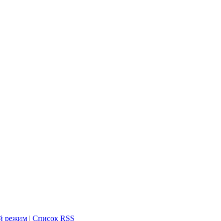
й режим
|
Список RSS