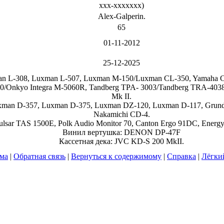
xxx-xxxxxxx
)
Alex-Galperin.
65
01-11-2012
25-12-2025
n L-308, Luxman L-507, Luxman M-150/Luxman CL-350, Yamaha 
30/Onkyo Integra M-5060R, Tandberg TPA- 3003/Tandberg TRA-403
Mk II.
man D-357, Luxman D-375, Luxman DZ-120, Luxman D-117, Grun
Nakamichi CD-4.
lsar TAS 1500E, Polk Audio Monitor 70, Canton Ergo 91DC, Energy
Винил вертушка: DENON DP-47F
Кассетная дека: JVC KD-S 200 MkII.
ума
|
Обратная связь
|
Вернуться к содержимому
|
Справка
|
Лёгки