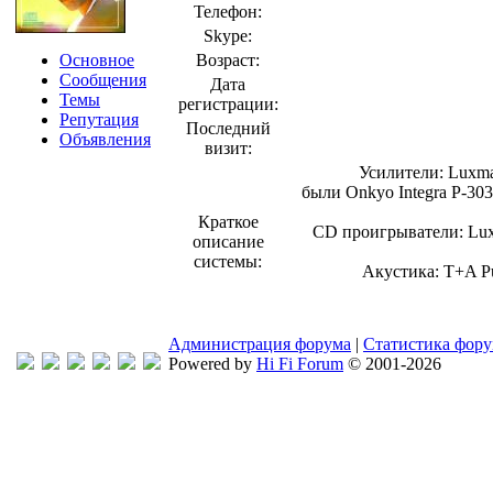
Телефон:
Skype:
Основное
Возраст:
Сообщения
Дата
Темы
регистрации:
Репутация
Последний
Объявления
визит:
Усилители: Luxma
были Onkyo Integra P-30
Краткое
CD проигрыватели: Lux
описание
системы:
Акустика: T+A Pu
Администрация форума
|
Статистика фор
Powered by
Hi Fi Forum
© 2001-2026