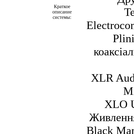
Краткое
T
описание
системы:
Electroc
Plin
коаксіа
XLR Audi
Mi
XLO U
Живлення
Black Mam