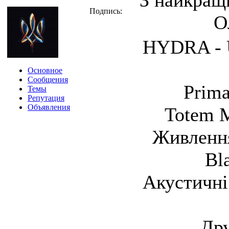
З найкращ
Подпись:
О
HYDRA - U
Основное
Сообщения
Prima
Темы
Репутация
Объявления
Totem M
Живлення
Bl
Акустичні
Дру