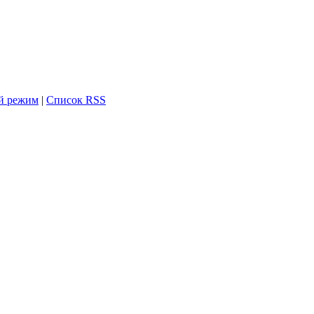
й режим
|
Список RSS