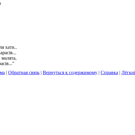
)
я хати..
арасів...
, малята,
асів..."
ума
|
Обратная связь
|
Вернуться к содержимому
|
Справка
|
Лёгки