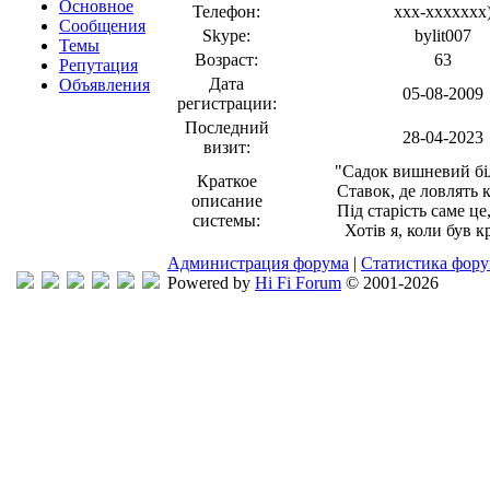
Основное
Телефон:
xxx-xxxxxxx
Сообщения
Skype:
bylit007
Темы
Возраст:
63
Репутация
Дата
Объявления
05-08-2009
регистрации:
Последний
28-04-2023
визит:
"Садок вишневий біл
Краткое
Ставок, де ловлять к
описание
Під старість саме це
системы:
Хотів я, коли був кр
Администрация форума
|
Статистика фор
Powered by
Hi Fi Forum
© 2001-2026