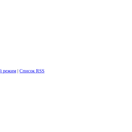
й режим
|
Список RSS