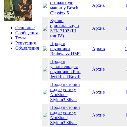
стиральную
Архив
машину Bosch
Classixx 5
Куплю
оригинальную
Основное
Архив
STK 3102 (III
Сообщения
илиIV)
Темы
Репутация
Продам
Объявления
наушники
Архив
1
Brainwavz HM9
Продам
усилитель для
Архив
наушников Pro-
Ject Head Box II
Продам стойки
под акустику
Архив
NorStone
Stylum3 Silver
Продам стойки
под акустику
Архив
NorStone
Stylum3 Silver