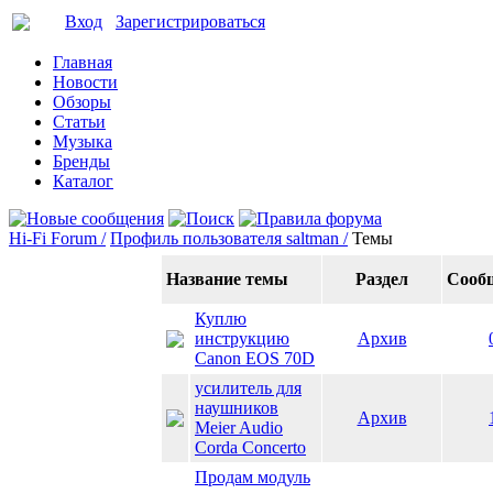
Вход
Зарегистрироваться
Главная
Новости
Обзоры
Статьи
Музыка
Бренды
Каталог
Hi-Fi Forum /
Профиль пользователя saltman /
Темы
Название темы
Раздел
Сооб
Куплю
инструкцию
Архив
Canon EOS 70D
усилитель для
наушников
Архив
Meier Audio
Corda Concerto
Продам модуль