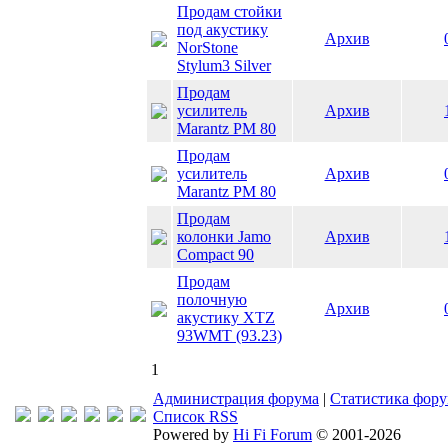
Продам стойки
под акустику
Архив
NorStone
Stylum3 Silver
Продам
усилитель
Архив
Marantz PM 80
Продам
усилитель
Архив
Marantz PM 80
Продам
колонки Jamo
Архив
Compact 90
Продам
полочную
Архив
акустику XTZ
93WMT (93.23)
1
Администрация форума
|
Статистика фор
Список RSS
Powered by
Hi Fi Forum
© 2001-2026