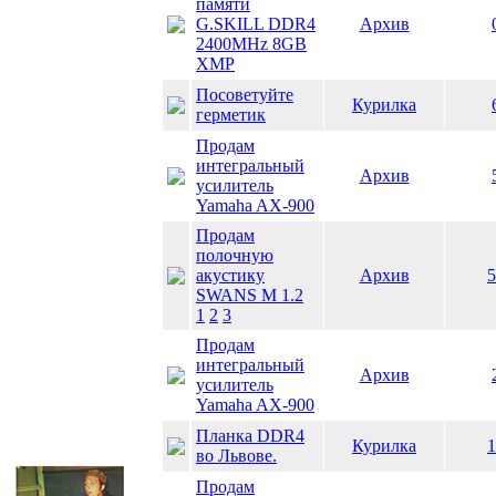
памяти
G.SKILL DDR4
Архив
2400MHz 8GB
XMP
Посоветуйте
Курилка
герметик
Продам
интегральный
Архив
усилитель
Yamaha AX-900
Продам
полочную
акустику
Архив
5
SWANS M 1.2
1
2
3
Продам
интегральный
Архив
усилитель
Yamaha AX-900
Планка DDR4
Курилка
1
во Львове.
Продам