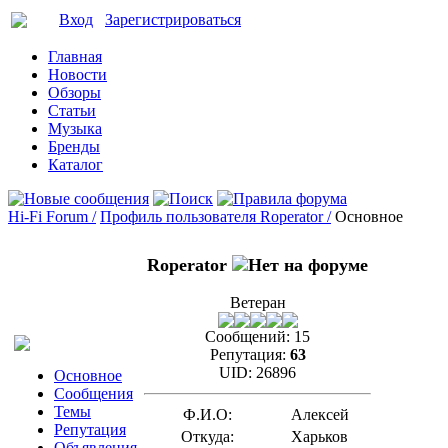
Вход
Зарегистрироваться
Главная
Новости
Обзоры
Статьи
Музыка
Бренды
Каталог
Hi-Fi Forum /
Профиль пользователя Roperator /
Основное
Roperator
Ветеран
Сообщений:
15
Репутация:
63
UID:
26896
Основное
Сообщения
Темы
Ф.И.О:
Алексей
Репутация
Откуда:
Харьков
Объявления