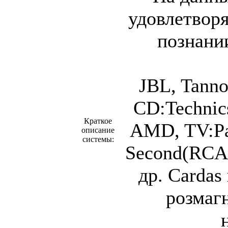
удовлетвор
познани
JBL, Tann
CD:Technic
Краткое
AMD, TV:Pan
описание
системы:
Second(RCA-
др. Cardas
розмаг