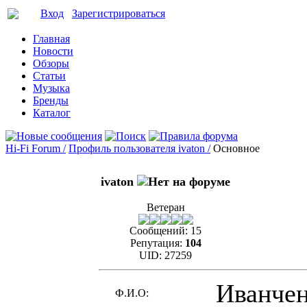
Вход
Зарегистрироваться
Главная
Новости
Обзоры
Статьи
Музыка
Бренды
Каталог
Hi-Fi Forum /
Профиль пользователя ivaton /
Основное
ivaton
Ветеран
Сообщений:
15
Репутация:
104
UID:
27259
Иванчен
Ф.И.О: