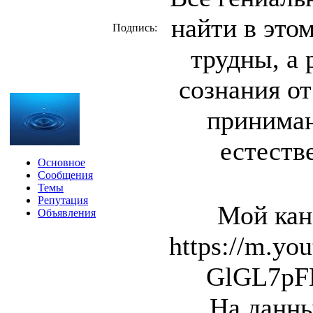
найти в это
Подпись:
трудны, а 
сознания от
приниман
естеств
Основное
Сообщения
Темы
Репутация
Мой кан
Объявления
https://m.y
GlGL7pF
На данны