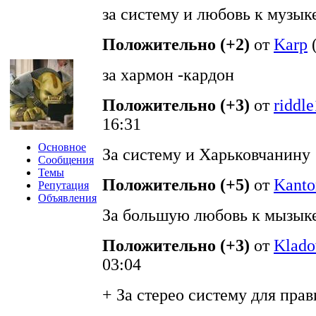
за систему и любовь к музык
Положительно (+2)
от
Karp
за хармон -кардон
Положительно (+3)
от
riddl
16:31
Основное
За систему и Харьковчанину
Сообщения
Темы
Положительно (+5)
от
Kanto
Репутация
Объявления
За большую любовь к мызыке
Положительно (+3)
от
Klado
03:04
+ За стерео систему для пра