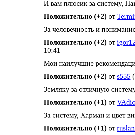
И вам плюсик за систему, Ha
Положительно (+2)
от
Termi
За человечность и понимани
Положительно (+2)
от
igor1
10:41
Мои наилучшие рекомендации
Положительно (+2)
от
s555
(
Земляку за отличную систему
Положительно (+1)
от
VAdio
За систему, Харман и цвет в
Положительно (+1)
от
ruslan