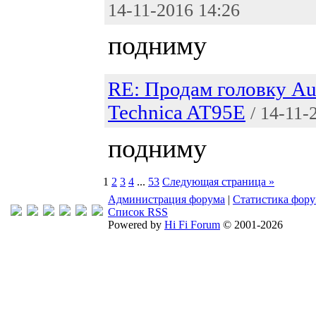
14-11-2016 14:26
подниму
RE: Продам головку Au
Technica AT95E
/ 14-11-
подниму
1
2
3
4
...
53
Следующая страница »
Администрация форума
|
Статистика фор
Список RSS
Powered by
Hi Fi Forum
© 2001-2026