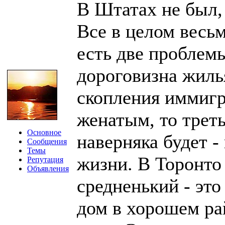
В Штатах не был,
Все в целом весьм
есть две проблемы
дороговизна жилья
скопления иммигр
женатым, то трет
Основное
наверняка будет -
Сообщения
Темы
жизни. В Торонто
Репутация
Объявления
средненький - эт
дом в хорошем рай