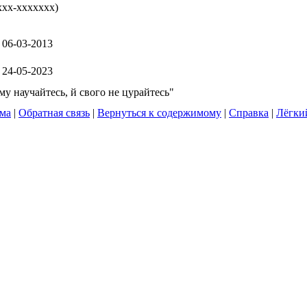
xxx-xxxxxxx
)
06-03-2013
24-05-2023
ому научайтесь, й свого не цурайтесь"
ума
|
Обратная связь
|
Вернуться к содержимому
|
Справка
|
Лёгки