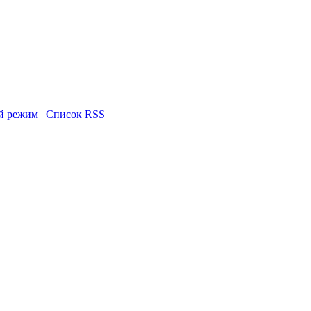
й режим
|
Список RSS