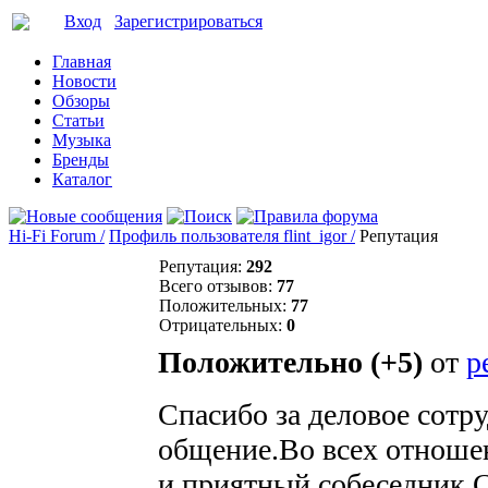
Вход
Зарегистрироваться
Главная
Новости
Обзоры
Статьи
Музыка
Бренды
Каталог
Hi-Fi Forum /
Профиль пользователя flint_igor /
Репутация
Репутация:
292
Всего отзывов:
77
Положительных:
77
Отрицательных:
0
Положительно (+5)
от
p
Спасибо за деловое сотр
общение.Во всех отноше
и приятный собеседник.