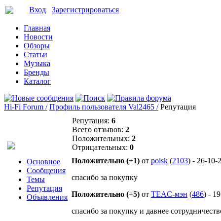
Вход
Зарегистрироваться
Главная
Новости
Обзоры
Статьи
Музыка
Бренды
Каталог
Hi-Fi Forum /
Профиль пользователя Val2465 /
Репутация
Репутация:
6
Всего отзывов:
2
Положительных:
2
Отрицательных:
0
Положительно (+1)
от
poisk
(
2103
) - 26-10-
Основное
Сообщения
спасибо за покупку
Темы
Репутация
Положительно (+5)
от
TEAC-мэн
(
486
) - 1
Объявления
спасибо за покупку и давнее сотрудничест