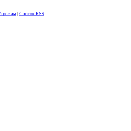
й режим
|
Список RSS