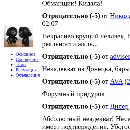
Обманщик! Кидала!
Отрицательно (-5)
от
Никол
02:07
Некрасиво врущий челлвек, б
реальности,жаль...
Основное
Отрицательно (-5)
от
advise
Сообщения
Темы
Некадекват из Донецка, барыг
Репутация
Объявления
Отрицательно (-5)
от
AVA
(
Форумный придурок
Отрицательно (-5)
от
Дилер
Абсолютный неадекват! Несе
имеет подтверждения. Убогос