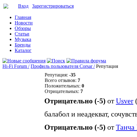
Вход
Зарегистрироваться
Главная
Новости
Обзоры
Статьи
Музыка
Бренды
Каталог
Hi-Fi Forum /
Профиль пользователя Corsar /
Репутация
Репутация:
-35
Всего отзывов:
7
Положительных:
0
Отрицательных:
7
Отрицательно (-5)
от
Usver
балабол и неадекват, сочувст
Отрицательно (-5)
от
Танча