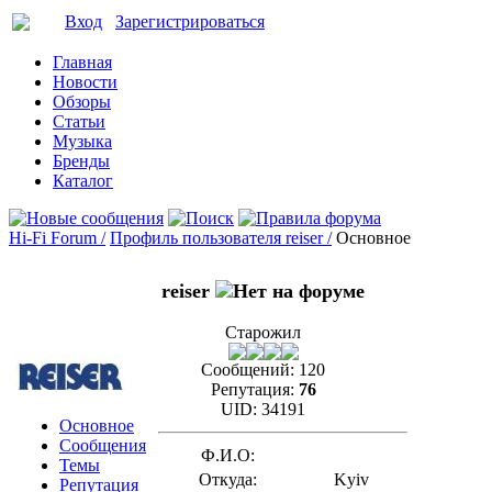
Вход
Зарегистрироваться
Главная
Новости
Обзоры
Статьи
Музыка
Бренды
Каталог
Hi-Fi Forum /
Профиль пользователя reiser /
Основное
reiser
Старожил
Сообщений:
120
Репутация:
76
UID:
34191
Основное
Сообщения
Ф.И.О:
Темы
Откуда:
Kyiv
Репутация