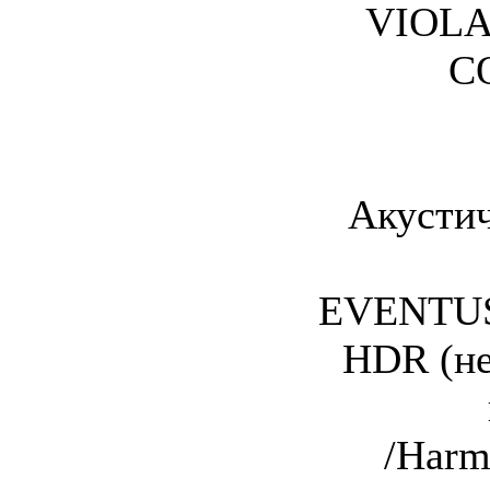
VIOLA
C
Акустич
EVENTUS
HDR (не
/Harm