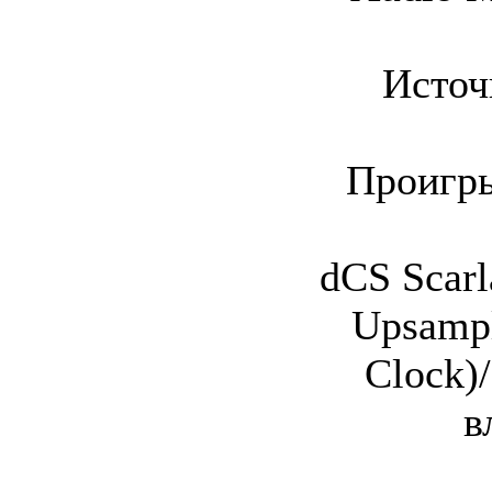
Источ
Проигры
dCS Scarla
Upsampl
Clock)
в