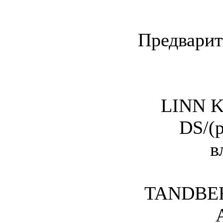
Предварит
LINN Kl
DS/(р
в
TANDBER