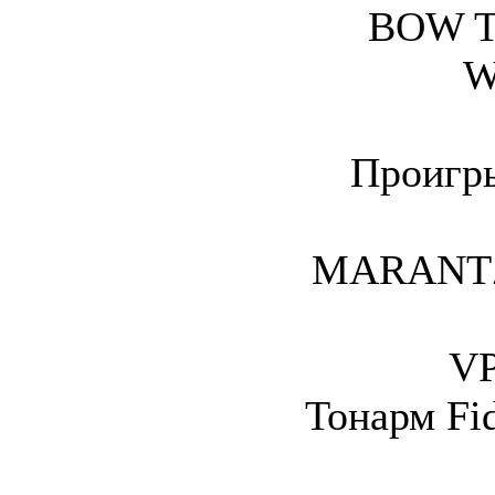
BOW 
W
Проигры
MARANTZ 
VP
Тонарм Fid