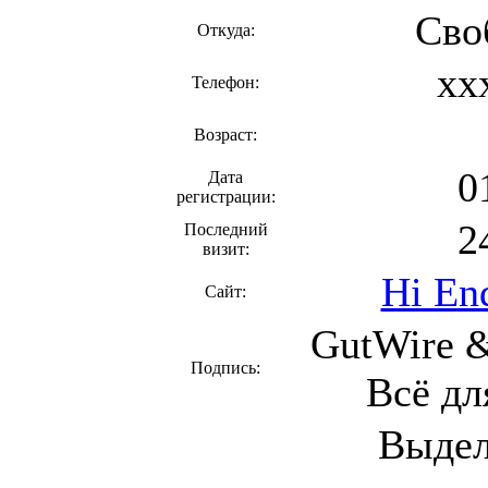
Сво
Откуда:
xx
Телефон:
Возраст:
0
Дата
регистрации:
2
Последний
визит:
Hi End
Сайт:
GutWire 
Подпись:
Всё дл
Выдел