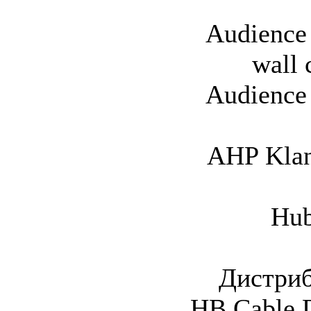
Audience 
wall
Audience 
AHP Kla
Hub
Дистриб
HB Cable D