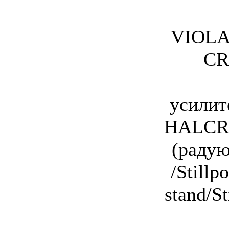
VIOLA
CR
усилит
HALCR
(радую
/Stillp
stand/St