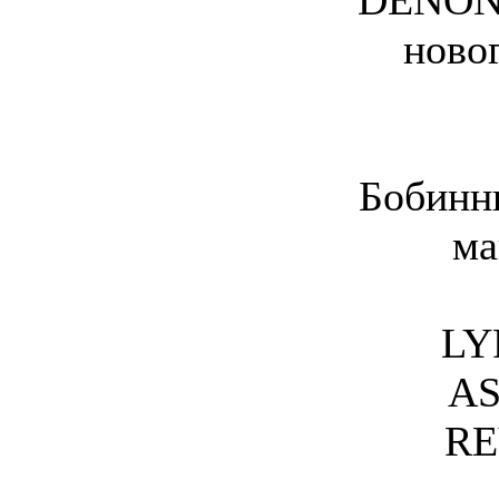
DENON 
ново
Бобинн
ма
LY
AS
RE