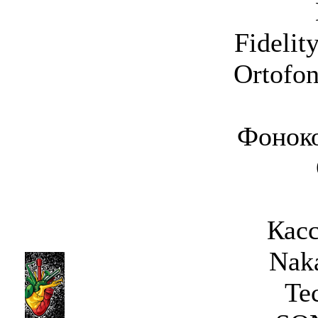
Fidelit
Ortofo
Фоноко
Касс
Nak
Te