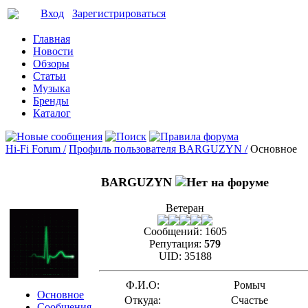
Вход
Зарегистрироваться
Главная
Новости
Обзоры
Статьи
Музыка
Бренды
Каталог
Hi-Fi Forum /
Профиль пользователя BARGUZYN /
Основное
BARGUZYN
Ветеран
Сообщений:
1605
Репутация:
579
UID:
35188
Ф.И.О:
Ромыч
Основное
Откуда:
Счастье
Сообщения