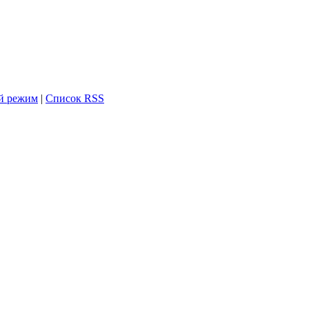
й режим
|
Список RSS